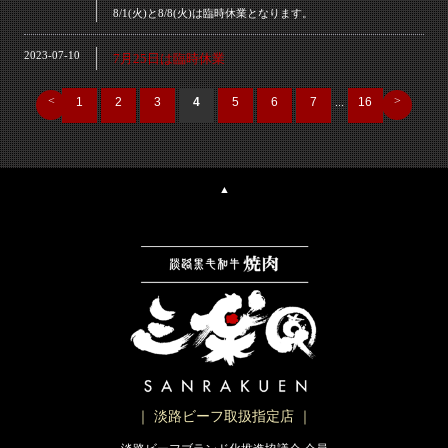
8/1(火)と8/8(火)は臨時休業となります。
2023-07-10
7月25日は臨時休業
<
>
1
2
3
4
5
6
7
...
16
▲
｜ 淡路ビーフ取扱指定店 ｜