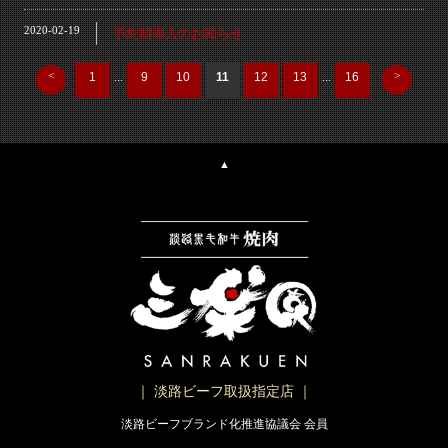
2020-02-19
予約制導入のお知らせ
<
>
1
...
9
10
11
12
13
...
16
▲
｜ 淡路ビーフ取扱指定店 ｜
淡路ビーフブランド化推進協議会 会員