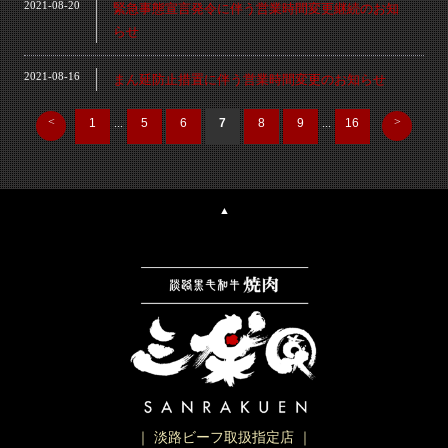
2021-08-20
緊急事態宣言発令に伴う営業時間変更継続のお知
らせ
2021-08-16
まん延防止措置に伴う営業時間変更のお知らせ
<
>
1
...
5
6
7
8
9
...
16
▲
｜ 淡路ビーフ取扱指定店 ｜