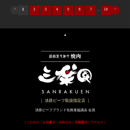
<
>
1
2
3
4
5
6
7
...
16
▲
｜ 淡路ビーフ取扱指定店 ｜
淡路ビーフブランド化推進協議会 会員
｜
こだわり
｜
お品書き
｜
お知らせ
｜
店舗案内
｜
アクセス
｜