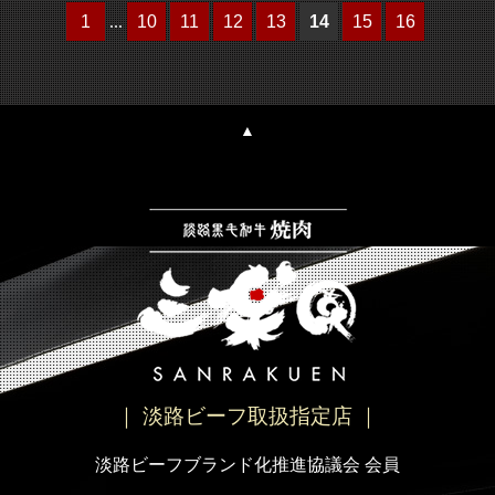
1
...
10
11
12
13
14
15
16
▲
｜ 淡路ビーフ取扱指定店 ｜
淡路ビーフブランド化推進協議会 会員