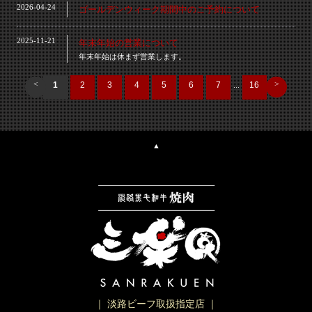
2026-04-24
ゴールデンウィーク期間中のご予約について
2025-11-21
年末年始の営業について
年末年始は休まず営業します。
<
>
1
2
3
4
5
6
7
...
16
▲
｜ 淡路ビーフ取扱指定店 ｜